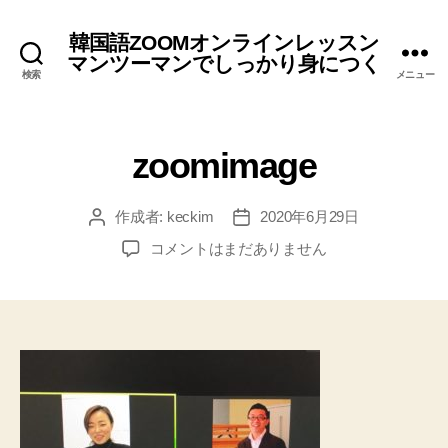
韓国語ZOOMオンラインレッスン
マンツーマンでしっかり身につく
検索
メニュー
zoomimage
作成者:
keckim
2020年6月29日
投
投
稿
稿
zoomimage
コメントはまだありません
者
日
へ
の