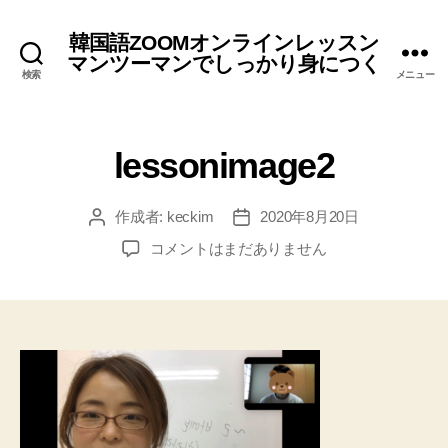
韓国語ZOOMオンラインレッスン
マンツーマンでしっかり身につく
検索
メニュー
lessonimage2
作成者:
keckim
2020年8月20日
投
投
稿
稿
lessonimage2
コメントはまだありません
者
日
へ
の